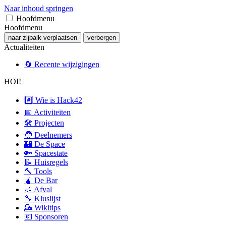
Naar inhoud springen
Hoofdmenu
Hoofdmenu
naar zijbalk verplaatsen
verbergen
Actualiteiten
🔄 Recente wijzigingen
HOI!
#️⃣ Wie is Hack42
📅 Activiteiten
🛠 Projecten
🧑 Deelnemers
🏰 De Space
🔑 Spacestate
📝 Huisregels
🔨 Tools
🧉 De Bar
🚮 Afval
🔧 Kluslijst
💁 Wikitips
💶 Sponsoren