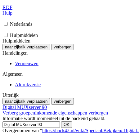
RDF
Hulp
Nederlands
Hulpmiddelen
Hulpmiddelen
naar zijbalk verplaatsen
verbergen
Handelingen
Vernieuwen
Algemeen
Afdrukversie
Uiterlijk
naar zijbalk verplaatsen
verbergen
Digital MUXserver 90
Verberg groepen
Inkomende eigenschappen verbergen
Informatie wordt momenteel uit de backend gehaald.
Overgenomen van "
https://hack42.nl/wiki/Speciaal:Bekijken/:Digi