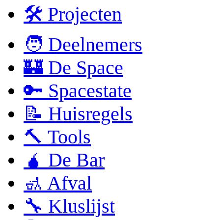
🛠 Projecten
🧑 Deelnemers
🏰 De Space
🔑 Spacestate
📝 Huisregels
🔨 Tools
🧉 De Bar
🚮 Afval
🔧 Kluslijst