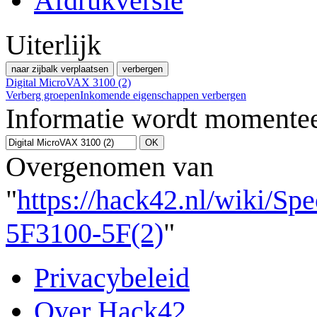
Afdrukversie
Uiterlijk
naar zijbalk verplaatsen
verbergen
Digital MicroVAX 3100 (2)
Verberg groepen
Inkomende eigenschappen verbergen
Informatie wordt momentee
Overgenomen van
"
https://hack42.nl/wiki/Sp
5F3100-5F(2)
"
Privacybeleid
Over Hack42