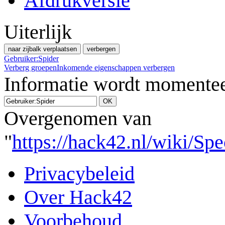
Afdrukversie
Uiterlijk
naar zijbalk verplaatsen
verbergen
Gebruiker:Spider
Verberg groepen
Inkomende eigenschappen verbergen
Informatie wordt momentee
Overgenomen van
"
https://hack42.nl/wiki/Sp
Privacybeleid
Over Hack42
Voorbehoud