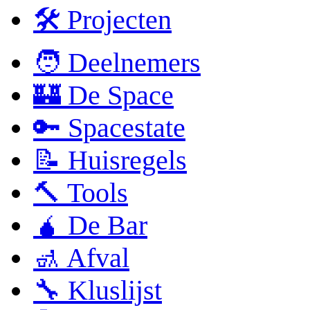
🛠 Projecten
🧑 Deelnemers
🏰 De Space
🔑 Spacestate
📝 Huisregels
🔨 Tools
🧉 De Bar
🚮 Afval
🔧 Kluslijst