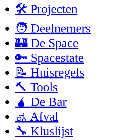
🛠 Projecten
🧑 Deelnemers
🏰 De Space
🔑 Spacestate
📝 Huisregels
🔨 Tools
🧉 De Bar
🚮 Afval
🔧 Kluslijst