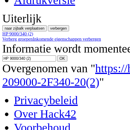
Afdrukversie
Uiterlijk
naar zijbalk verplaatsen
verbergen
HP 9000/340 (2)
Verberg groepen
Inkomende eigenschappen verbergen
Informatie wordt momentee
Overgenomen van "
https:/
209000-2F340-20(2)
"
Privacybeleid
Over Hack42
Voorbehoud