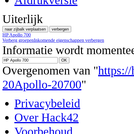
Afdrukversie
Uiterlijk
naar zijbalk verplaatsen
verbergen
HP Apollo 700
Verberg groepen
Inkomende eigenschappen verbergen
Informatie wordt momentee
Overgenomen van "
https:/
20Apollo-20700
"
Privacybeleid
Over Hack42
Voorbehoud