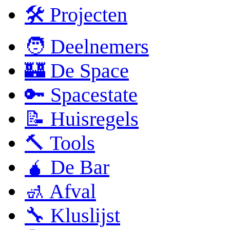
🛠 Projecten
🧑 Deelnemers
🏰 De Space
🔑 Spacestate
📝 Huisregels
🔨 Tools
🧉 De Bar
🚮 Afval
🔧 Kluslijst