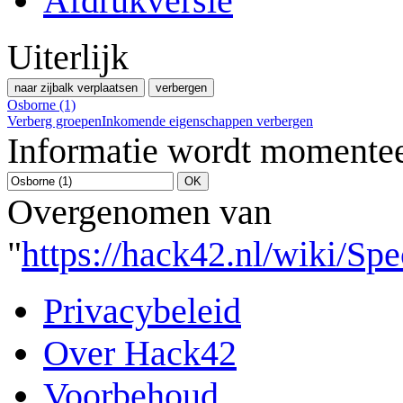
Afdrukversie
Uiterlijk
naar zijbalk verplaatsen
verbergen
Osborne (1)
Verberg groepen
Inkomende eigenschappen verbergen
Informatie wordt momentee
Overgenomen van
"
https://hack42.nl/wiki/Sp
Privacybeleid
Over Hack42
Voorbehoud