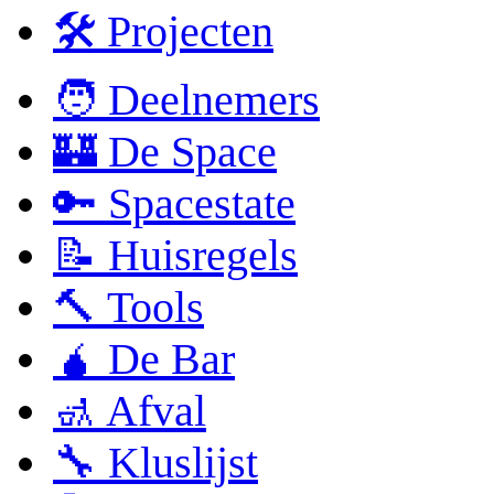
🛠 Projecten
🧑 Deelnemers
🏰 De Space
🔑 Spacestate
📝 Huisregels
🔨 Tools
🧉 De Bar
🚮 Afval
🔧 Kluslijst