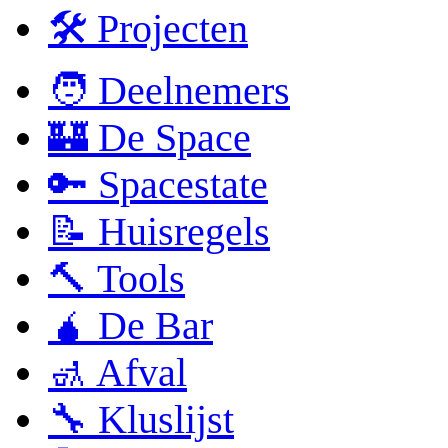
🛠 Projecten
🧑 Deelnemers
🏰 De Space
🔑 Spacestate
📝 Huisregels
🔨 Tools
🧉 De Bar
🚮 Afval
🔧 Kluslijst