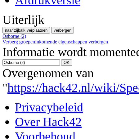
Afdrukversie
Uiterlijk
naar zijbalk verplaatsen
verbergen
Osborne (2)
Verberg groepen
Inkomende eigenschappen verbergen
Informatie wordt momentee
Overgenomen van
"
https://hack42.nl/wiki/Sp
Privacybeleid
Over Hack42
Voorbehoud