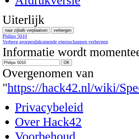
Afdrukversie
Uiterlijk
naar zijbalk verplaatsen
verbergen
Philips 5010
Verberg groepen
Inkomende eigenschappen verbergen
Informatie wordt momentee
Overgenomen van
"
https://hack42.nl/wiki/Sp
Privacybeleid
Over Hack42
Voorbehoud