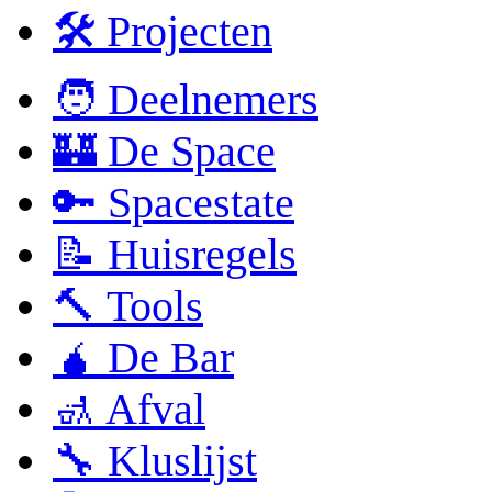
🛠 Projecten
🧑 Deelnemers
🏰 De Space
🔑 Spacestate
📝 Huisregels
🔨 Tools
🧉 De Bar
🚮 Afval
🔧 Kluslijst