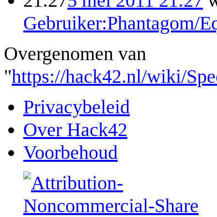
21:27
5 mei 2011 21:27
w
Gebruiker:Phantagom/Eq
Overgenomen van
"
https://hack42.nl/wiki/Sp
Privacybeleid
Over Hack42
Voorbehoud