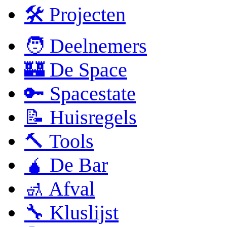
🛠 Projecten
🧑 Deelnemers
🏰 De Space
🔑 Spacestate
📝 Huisregels
🔨 Tools
🧉 De Bar
🚮 Afval
🔧 Kluslijst