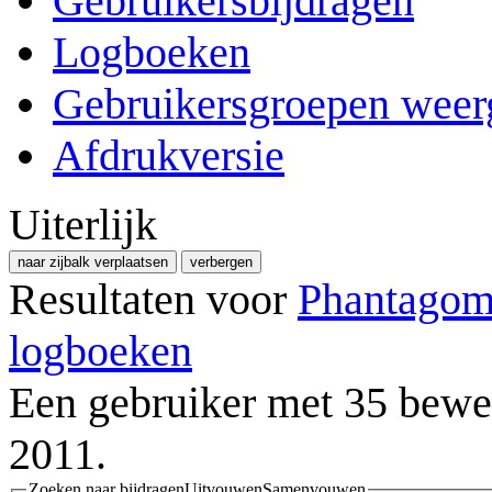
Gebruikersbijdragen
Logboeken
Gebruikersgroepen weer
Afdrukversie
Uiterlijk
naar zijbalk verplaatsen
verbergen
Resultaten voor
Phantago
logboeken
Een gebruiker met 35 bewe
2011.
Zoeken naar bijdragen
Uitvouwen
Samenvouwen