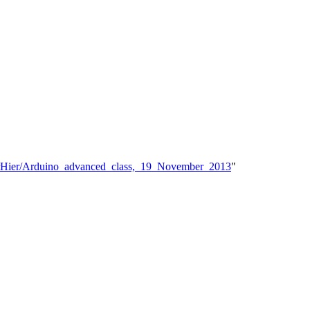
NaarHier/Arduino_advanced_class,_19_November_2013
"