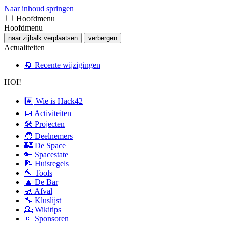
Naar inhoud springen
Hoofdmenu
Hoofdmenu
naar zijbalk verplaatsen
verbergen
Actualiteiten
🔄 Recente wijzigingen
HOI!
#️⃣ Wie is Hack42
📅 Activiteiten
🛠 Projecten
🧑 Deelnemers
🏰 De Space
🔑 Spacestate
📝 Huisregels
🔨 Tools
🧉 De Bar
🚮 Afval
🔧 Kluslijst
💁 Wikitips
💶 Sponsoren