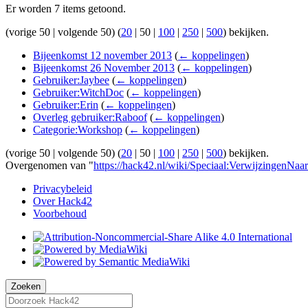
Er worden 7 items getoond.
(
vorige 50
|
volgende 50
) (
20
|
50
|
100
|
250
|
500
) bekijken.
Bijeenkomst 12 november 2013
(
← koppelingen
)
Bijeenkomst 26 November 2013
(
← koppelingen
)
Gebruiker:Jaybee
(
← koppelingen
)
Gebruiker:WitchDoc
(
← koppelingen
)
Gebruiker:Erin
(
← koppelingen
)
Overleg gebruiker:Raboof
(
← koppelingen
)
Categorie:Workshop
(
← koppelingen
)
(
vorige 50
|
volgende 50
) (
20
|
50
|
100
|
250
|
500
) bekijken.
Overgenomen van "
https://hack42.nl/wiki/Speciaal:Verwijzingen
Privacybeleid
Over Hack42
Voorbehoud
Zoeken