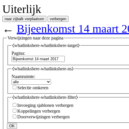
Uiterlijk
naar zijbalk verplaatsen
verbergen
←
Bijeenkomst 14 maart 
Verwijzingen naar deze pagina
⧼whatlinkshere-whatlinkshere-target⧽
Pagina:
⧼whatlinkshere-whatlinkshere-ns⧽
Naamruimte:
Selectie omkeren
⧼whatlinkshere-whatlinkshere-filter⧽
Invoeging sjablonen verbergen
Koppelingen verbergen
Doorverwijzingen verbergen
OK