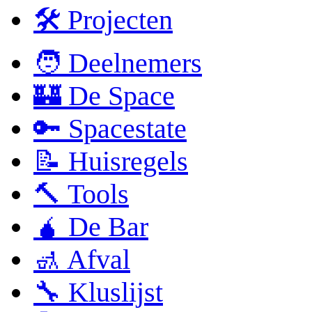
🛠 Projecten
🧑 Deelnemers
🏰 De Space
🔑 Spacestate
📝 Huisregels
🔨 Tools
🧉 De Bar
🚮 Afval
🔧 Kluslijst