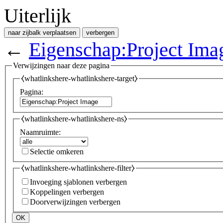
Uiterlijk
naar zijbalk verplaatsen
verbergen
←
Eigenschap:Project Ima
Verwijzingen naar deze pagina
⧼whatlinkshere-whatlinkshere-target⧽
Pagina:
⧼whatlinkshere-whatlinkshere-ns⧽
Naamruimte:
Selectie omkeren
⧼whatlinkshere-whatlinkshere-filter⧽
Invoeging sjablonen verbergen
Koppelingen verbergen
Doorverwijzingen verbergen
OK