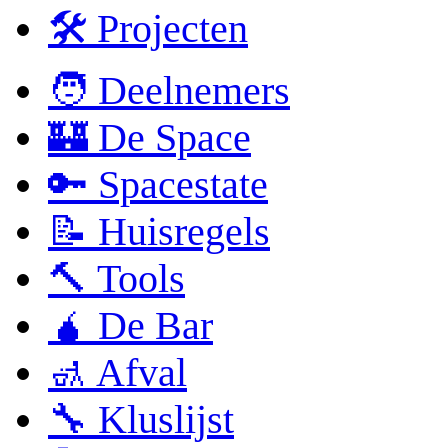
🛠 Projecten
🧑 Deelnemers
🏰 De Space
🔑 Spacestate
📝 Huisregels
🔨 Tools
🧉 De Bar
🚮 Afval
🔧 Kluslijst