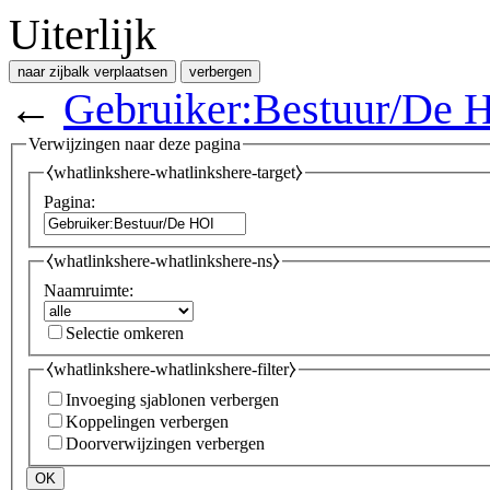
Uiterlijk
naar zijbalk verplaatsen
verbergen
←
Gebruiker:Bestuur/De 
Verwijzingen naar deze pagina
⧼whatlinkshere-whatlinkshere-target⧽
Pagina:
⧼whatlinkshere-whatlinkshere-ns⧽
Naamruimte:
Selectie omkeren
⧼whatlinkshere-whatlinkshere-filter⧽
Invoeging sjablonen verbergen
Koppelingen verbergen
Doorverwijzingen verbergen
OK