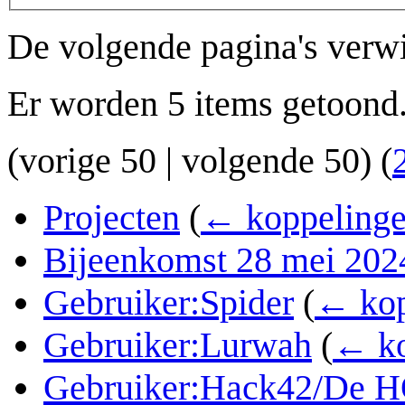
De volgende pagina's verw
Er worden 5 items getoond
(
vorige 50
|
volgende 50
) (
Projecten
(
← koppeling
Bijeenkomst 28 mei 202
Gebruiker:Spider
(
← kop
Gebruiker:Lurwah
(
← ko
Gebruiker:Hack42/De H