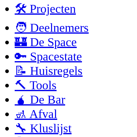
🛠 Projecten
🧑 Deelnemers
🏰 De Space
🔑 Spacestate
📝 Huisregels
🔨 Tools
🧉 De Bar
🚮 Afval
🔧 Kluslijst