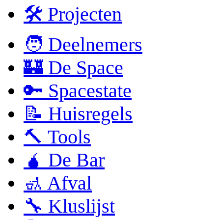
🛠 Projecten
🧑 Deelnemers
🏰 De Space
🔑 Spacestate
📝 Huisregels
🔨 Tools
🧉 De Bar
🚮 Afval
🔧 Kluslijst