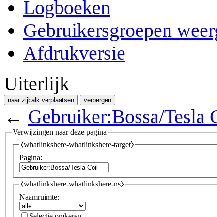
Logboeken
Gebruikersgroepen weer
Afdrukversie
Uiterlijk
naar zijbalk verplaatsen
verbergen
←
Gebruiker:Bossa/Tesla 
Verwijzingen naar deze pagina
⧼whatlinkshere-whatlinkshere-target⧽
Pagina:
⧼whatlinkshere-whatlinkshere-ns⧽
Naamruimte:
Selectie omkeren