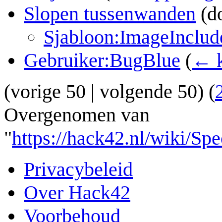
Slopen tussenwanden
(d
Sjabloon:ImageInclud
Gebruiker:BugBlue
(
← k
(
vorige 50
|
volgende 50
) (
Overgenomen van
"
https://hack42.nl/wiki/S
Privacybeleid
Over Hack42
Voorbehoud