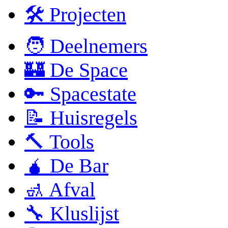
🛠 Projecten
🧑 Deelnemers
🏰 De Space
🔑 Spacestate
📝 Huisregels
🔨 Tools
🧉 De Bar
🚮 Afval
🔧 Kluslijst