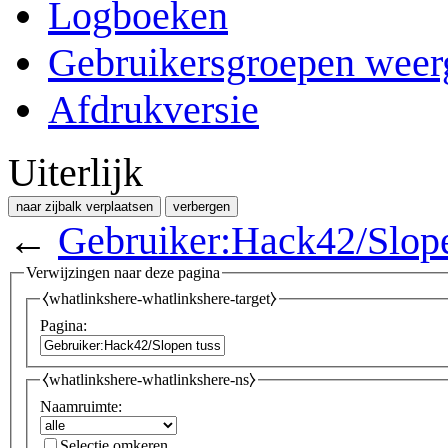
Logboeken
Gebruikersgroepen weer
Afdrukversie
Uiterlijk
naar zijbalk verplaatsen
verbergen
←
Gebruiker:Hack42/Slop
Verwijzingen naar deze pagina
⧼whatlinkshere-whatlinkshere-target⧽
Pagina:
⧼whatlinkshere-whatlinkshere-ns⧽
Naamruimte:
Selectie omkeren