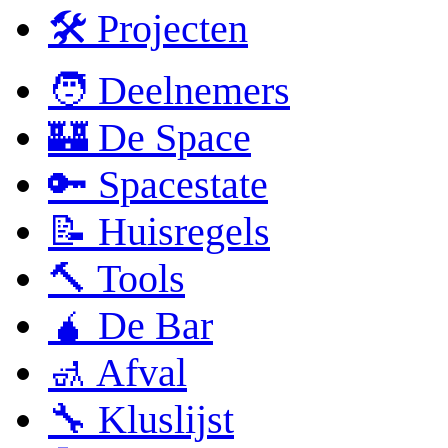
🛠 Projecten
🧑 Deelnemers
🏰 De Space
🔑 Spacestate
📝 Huisregels
🔨 Tools
🧉 De Bar
🚮 Afval
🔧 Kluslijst