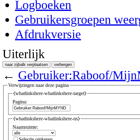
Logboeken
Gebruikersgroepen weer
Afdrukversie
Uiterlijk
naar zijbalk verplaatsen
verbergen
←
Gebruiker:Raboof/Mi
Verwijzingen naar deze pagina
⧼whatlinkshere-whatlinkshere-target⧽
Pagina:
⧼whatlinkshere-whatlinkshere-ns⧽
Naamruimte:
Selectie omkeren