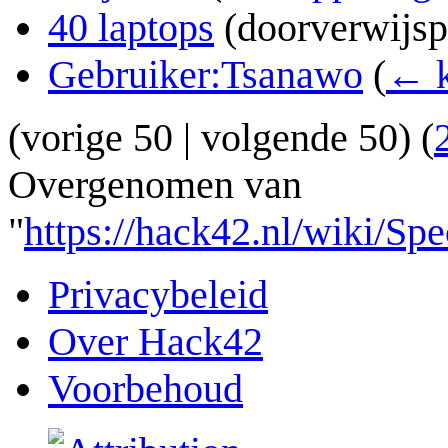
40 laptops
(doorverwijs
Gebruiker:Tsanawo
(
← k
(
vorige 50
|
volgende 50
) (
Overgenomen van
"
https://hack42.nl/wiki/S
Privacybeleid
Over Hack42
Voorbehoud