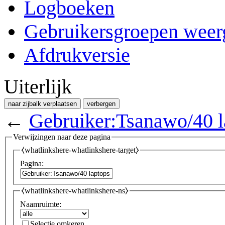
Logboeken
Gebruikersgroepen weer
Afdrukversie
Uiterlijk
naar zijbalk verplaatsen
verbergen
←
Gebruiker:Tsanawo/40 l
Verwijzingen naar deze pagina
⧼whatlinkshere-whatlinkshere-target⧽
Pagina:
⧼whatlinkshere-whatlinkshere-ns⧽
Naamruimte:
Selectie omkeren