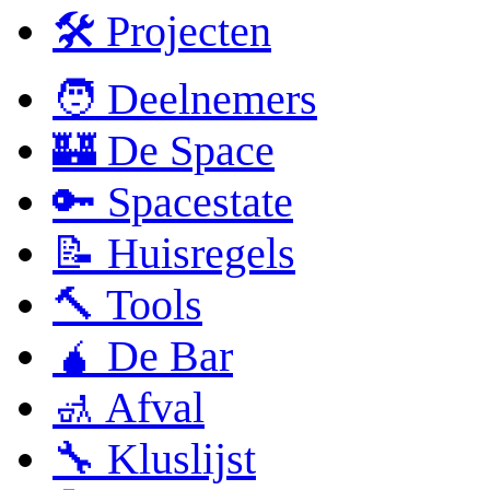
🛠 Projecten
🧑 Deelnemers
🏰 De Space
🔑 Spacestate
📝 Huisregels
🔨 Tools
🧉 De Bar
🚮 Afval
🔧 Kluslijst