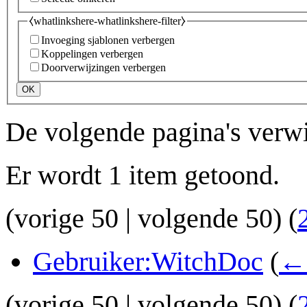
⧼whatlinkshere-whatlinkshere-filter⧽
Invoeging sjablonen verbergen
Koppelingen verbergen
Doorverwijzingen verbergen
OK
De volgende pagina's verw
Er wordt 1 item getoond.
(
vorige 50
|
volgende 50
) (
Gebruiker:WitchDoc
(
← 
(
vorige 50
|
volgende 50
) (