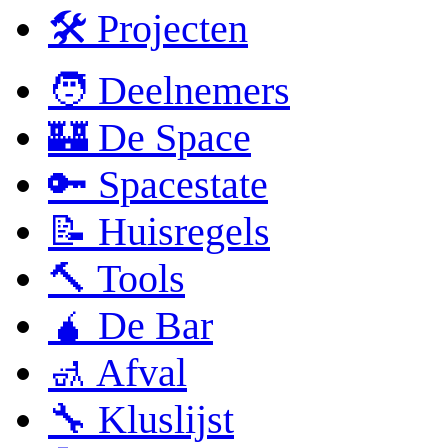
🛠 Projecten
🧑 Deelnemers
🏰 De Space
🔑 Spacestate
📝 Huisregels
🔨 Tools
🧉 De Bar
🚮 Afval
🔧 Kluslijst