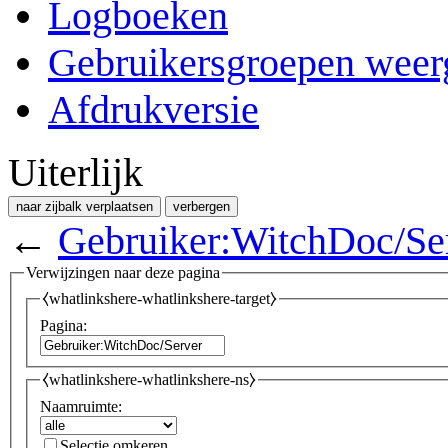
Logboeken
Gebruikersgroepen weer
Afdrukversie
Uiterlijk
naar zijbalk verplaatsen
verbergen
←
Gebruiker:WitchDoc/Se
Verwijzingen naar deze pagina
⧼whatlinkshere-whatlinkshere-target⧽
Pagina:
⧼whatlinkshere-whatlinkshere-ns⧽
Naamruimte:
Selectie omkeren