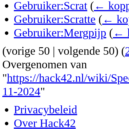
Gebruiker:Scrat
(
← kopp
Gebruiker:Scratte
(
← ko
Gebruiker:Mergpijp
(
← 
(
vorige 50
|
volgende 50
) (
Overgenomen van
"
https://hack42.nl/wiki/S
11-2024
"
Privacybeleid
Over Hack42