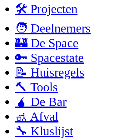
🛠 Projecten
🧑 Deelnemers
🏰 De Space
🔑 Spacestate
📝 Huisregels
🔨 Tools
🧉 De Bar
🚮 Afval
🔧 Kluslijst