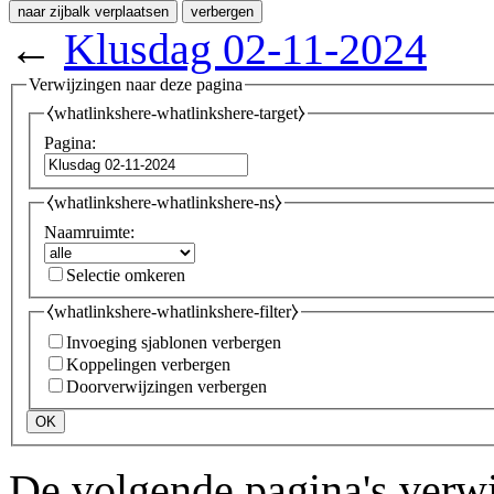
naar zijbalk verplaatsen
verbergen
←
Klusdag 02-11-2024
Verwijzingen naar deze pagina
⧼whatlinkshere-whatlinkshere-target⧽
Pagina:
⧼whatlinkshere-whatlinkshere-ns⧽
Naamruimte:
Selectie omkeren
⧼whatlinkshere-whatlinkshere-filter⧽
Invoeging sjablonen verbergen
Koppelingen verbergen
Doorverwijzingen verbergen
OK
De volgende pagina's verw