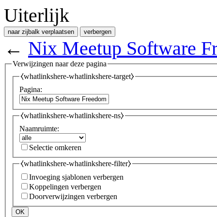
Uiterlijk
naar zijbalk verplaatsen
verbergen
←
Nix Meetup Software 
Verwijzingen naar deze pagina
⧼whatlinkshere-whatlinkshere-target⧽
Pagina:
⧼whatlinkshere-whatlinkshere-ns⧽
Naamruimte:
Selectie omkeren
⧼whatlinkshere-whatlinkshere-filter⧽
Invoeging sjablonen verbergen
Koppelingen verbergen
Doorverwijzingen verbergen
OK