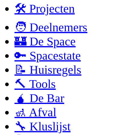
🛠 Projecten
🧑 Deelnemers
🏰 De Space
🔑 Spacestate
📝 Huisregels
🔨 Tools
🧉 De Bar
🚮 Afval
🔧 Kluslijst