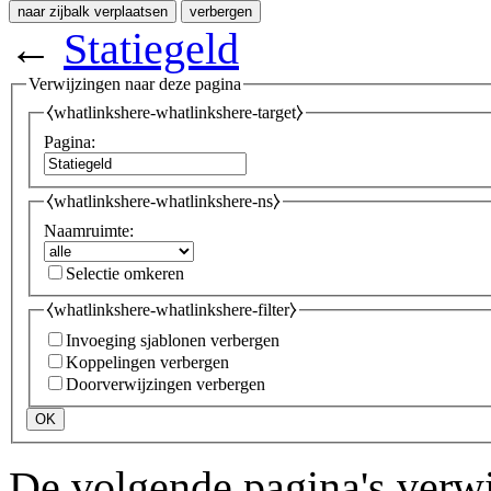
naar zijbalk verplaatsen
verbergen
←
Statiegeld
Verwijzingen naar deze pagina
⧼whatlinkshere-whatlinkshere-target⧽
Pagina:
⧼whatlinkshere-whatlinkshere-ns⧽
Naamruimte:
Selectie omkeren
⧼whatlinkshere-whatlinkshere-filter⧽
Invoeging sjablonen verbergen
Koppelingen verbergen
Doorverwijzingen verbergen
OK
De volgende pagina's verw