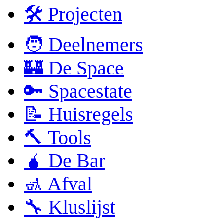
🛠 Projecten
🧑 Deelnemers
🏰 De Space
🔑 Spacestate
📝 Huisregels
🔨 Tools
🧉 De Bar
🚮 Afval
🔧 Kluslijst