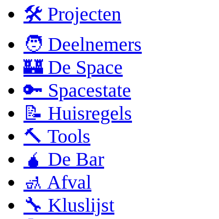
🛠 Projecten
🧑 Deelnemers
🏰 De Space
🔑 Spacestate
📝 Huisregels
🔨 Tools
🧉 De Bar
🚮 Afval
🔧 Kluslijst