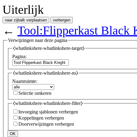
Uiterlijk
naar zijbalk verplaatsen
verbergen
←
Tool:Flipperkast Black 
Verwijzingen naar deze pagina
⧼whatlinkshere-whatlinkshere-target⧽
Pagina:
⧼whatlinkshere-whatlinkshere-ns⧽
Naamruimte:
Selectie omkeren
⧼whatlinkshere-whatlinkshere-filter⧽
Invoeging sjablonen verbergen
Koppelingen verbergen
Doorverwijzingen verbergen
OK