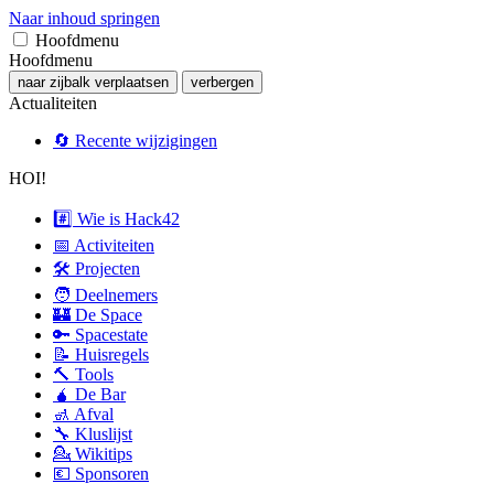
Naar inhoud springen
Hoofdmenu
Hoofdmenu
naar zijbalk verplaatsen
verbergen
Actualiteiten
🔄 Recente wijzigingen
HOI!
#️⃣ Wie is Hack42
📅 Activiteiten
🛠 Projecten
🧑 Deelnemers
🏰 De Space
🔑 Spacestate
📝 Huisregels
🔨 Tools
🧉 De Bar
🚮 Afval
🔧 Kluslijst
💁 Wikitips
💶 Sponsoren