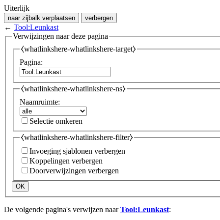
Uiterlijk
naar zijbalk verplaatsen
verbergen
←
Tool:Leunkast
Verwijzingen naar deze pagina
⧼whatlinkshere-whatlinkshere-target⧽
Pagina:
⧼whatlinkshere-whatlinkshere-ns⧽
Naamruimte:
Selectie omkeren
⧼whatlinkshere-whatlinkshere-filter⧽
Invoeging sjablonen verbergen
Koppelingen verbergen
Doorverwijzingen verbergen
OK
De volgende pagina's verwijzen naar
Tool:Leunkast
: