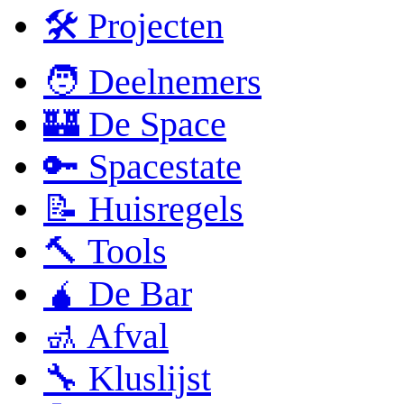
🛠 Projecten
🧑 Deelnemers
🏰 De Space
🔑 Spacestate
📝 Huisregels
🔨 Tools
🧉 De Bar
🚮 Afval
🔧 Kluslijst