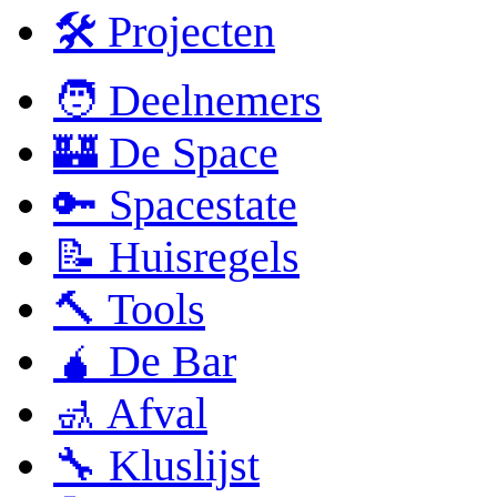
🛠 Projecten
🧑 Deelnemers
🏰 De Space
🔑 Spacestate
📝 Huisregels
🔨 Tools
🧉 De Bar
🚮 Afval
🔧 Kluslijst