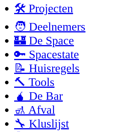
🛠 Projecten
🧑 Deelnemers
🏰 De Space
🔑 Spacestate
📝 Huisregels
🔨 Tools
🧉 De Bar
🚮 Afval
🔧 Kluslijst