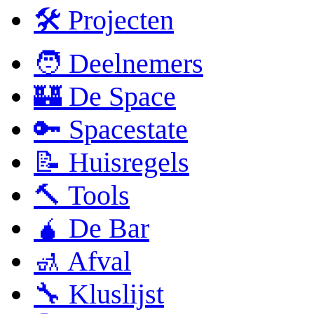
🛠 Projecten
🧑 Deelnemers
🏰 De Space
🔑 Spacestate
📝 Huisregels
🔨 Tools
🧉 De Bar
🚮 Afval
🔧 Kluslijst