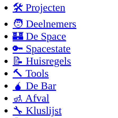
🛠 Projecten
🧑 Deelnemers
🏰 De Space
🔑 Spacestate
📝 Huisregels
🔨 Tools
🧉 De Bar
🚮 Afval
🔧 Kluslijst