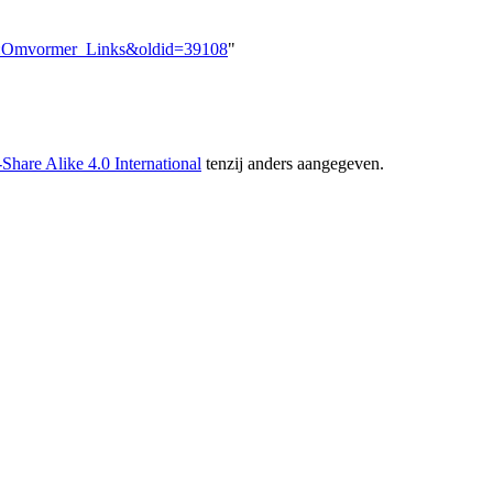
ool:Omvormer_Links&oldid=39108
"
hare Alike 4.0 International
tenzij anders aangegeven.