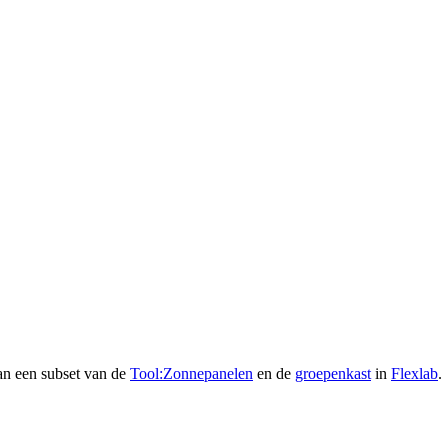
an een subset van de
Tool:Zonnepanelen
en de
groepenkast
in
Flexlab
.