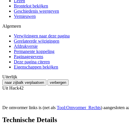
Lezen
Brontekst bekijken
Geschiedenis weergeven
Vernieuwen
Algemeen
Verwijzingen naar deze pagina
Gerelateerde wijzigingen
Afdrukversie
Permanente koppeling
Paginagegevens
Deze pagina citeren
Eigenschappen bekijken
Uiterlijk
naar zijbalk verplaatsen
verbergen
Uit Hack42
De omvormer links is (net als
Tool:Omvormer_Rechts
) aangesloten a
Technische Details