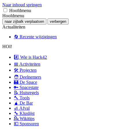
Naar inhoud springen
Hoofdmenu
Hoofdmenu
naar zijbalk verplaatsen
verbergen
Actualiteiten
🔄 Recente wijzigingen
HOI!
#️⃣ Wie is Hack42
📅 Activiteiten
🛠 Projecten
🧑 Deelnemers
🏰 De Space
🔑 Spacestate
📝 Huisregels
🔨 Tools
🧉 De Bar
🚮 Afval
🔧 Kluslijst
💁 Wikitips
💶 Sponsoren