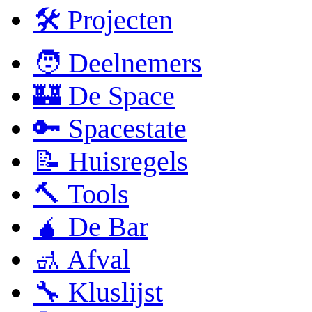
🛠 Projecten
🧑 Deelnemers
🏰 De Space
🔑 Spacestate
📝 Huisregels
🔨 Tools
🧉 De Bar
🚮 Afval
🔧 Kluslijst