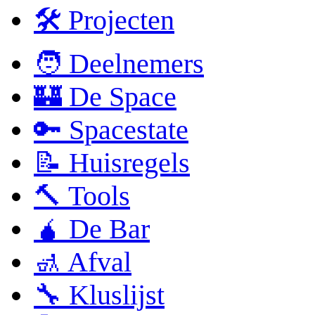
🛠 Projecten
🧑 Deelnemers
🏰 De Space
🔑 Spacestate
📝 Huisregels
🔨 Tools
🧉 De Bar
🚮 Afval
🔧 Kluslijst