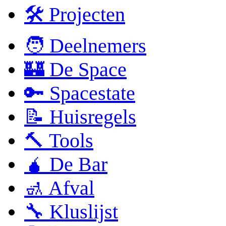
🛠 Projecten
🧑 Deelnemers
🏰 De Space
🔑 Spacestate
📝 Huisregels
🔨 Tools
🧉 De Bar
🚮 Afval
🔧 Kluslijst