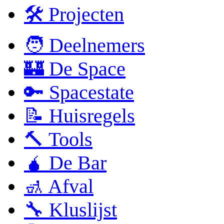
🛠 Projecten
🧑 Deelnemers
🏰 De Space
🔑 Spacestate
📝 Huisregels
🔨 Tools
🧉 De Bar
🚮 Afval
🔧 Kluslijst