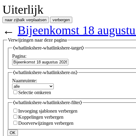
Uiterlijk
naar zijbalk verplaatsen
verbergen
←
Bijeenkomst 18 augustu
Verwijzingen naar deze pagina
⧼whatlinkshere-whatlinkshere-target⧽
Pagina:
⧼whatlinkshere-whatlinkshere-ns⧽
Naamruimte:
Selectie omkeren
⧼whatlinkshere-whatlinkshere-filter⧽
Invoeging sjablonen verbergen
Koppelingen verbergen
Doorverwijzingen verbergen
OK