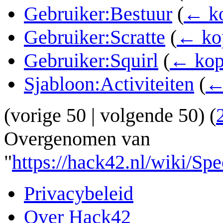
Gebruiker:Bestuur
(
← ko
Gebruiker:Scratte
(
← ko
Gebruiker:Squirl
(
← kop
Sjabloon:Activiteiten
(
←
(
vorige 50
|
volgende 50
) (
Overgenomen van
"
https://hack42.nl/wiki/S
Privacybeleid
Over Hack42