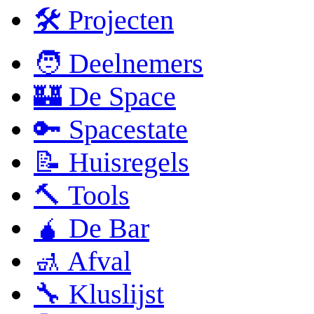
🛠 Projecten
🧑 Deelnemers
🏰 De Space
🔑 Spacestate
📝 Huisregels
🔨 Tools
🧉 De Bar
🚮 Afval
🔧 Kluslijst