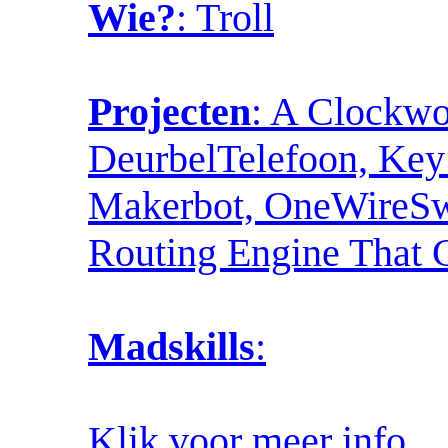
Wie?
: Troll
Projecten
: A Clockw
DeurbelTelefoon, Key 
Makerbot, OneWireSwit
Routing Engine That
Madskills
:
Klik voor meer info...
.