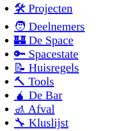
🛠 Projecten
🧑 Deelnemers
🏰 De Space
🔑 Spacestate
📝 Huisregels
🔨 Tools
🧉 De Bar
🚮 Afval
🔧 Kluslijst