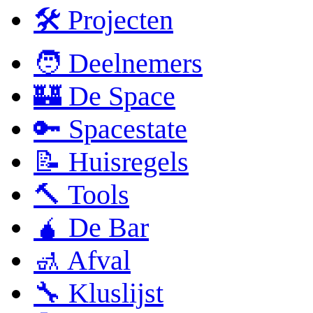
🛠 Projecten
🧑 Deelnemers
🏰 De Space
🔑 Spacestate
📝 Huisregels
🔨 Tools
🧉 De Bar
🚮 Afval
🔧 Kluslijst