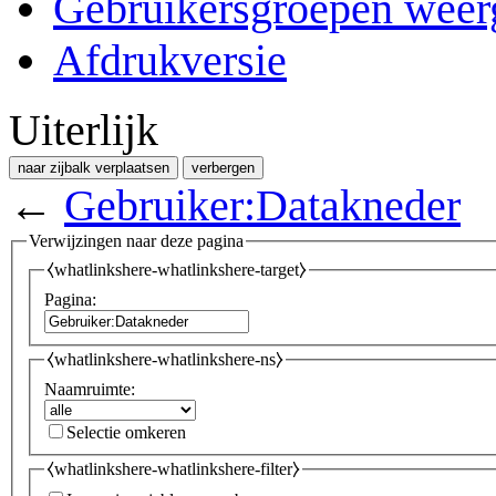
Gebruikersgroepen weer
Afdrukversie
Uiterlijk
naar zijbalk verplaatsen
verbergen
←
Gebruiker:Datakneder
Verwijzingen naar deze pagina
⧼whatlinkshere-whatlinkshere-target⧽
Pagina:
⧼whatlinkshere-whatlinkshere-ns⧽
Naamruimte:
Selectie omkeren
⧼whatlinkshere-whatlinkshere-filter⧽