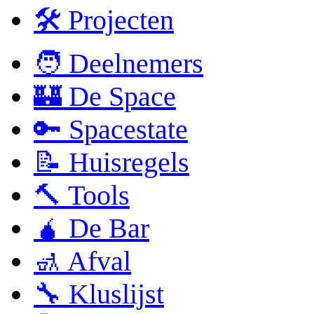
🛠 Projecten
🧑 Deelnemers
🏰 De Space
🔑 Spacestate
📝 Huisregels
🔨 Tools
🧉 De Bar
🚮 Afval
🔧 Kluslijst