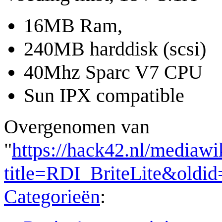
16MB Ram,
240MB harddisk (scsi)
40Mhz Sparc V7 CPU
Sun IPX compatible
Overgenomen van
"
https://hack42.nl/mediawi
title=RDI_BriteLite&oldi
Categorieën
: