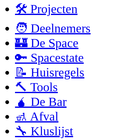
🛠 Projecten
🧑 Deelnemers
🏰 De Space
🔑 Spacestate
📝 Huisregels
🔨 Tools
🧉 De Bar
🚮 Afval
🔧 Kluslijst