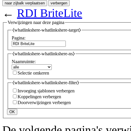
naar zijbalk verplaatsen
verbergen
←
RDI BriteLite
Verwijzingen naar deze pagina
⧼whatlinkshere-whatlinkshere-target⧽
Pagina:
⧼whatlinkshere-whatlinkshere-ns⧽
Naamruimte:
Selectie omkeren
⧼whatlinkshere-whatlinkshere-filter⧽
Invoeging sjablonen verbergen
Koppelingen verbergen
Doorverwijzingen verbergen
OK
De volgende pagina's verw