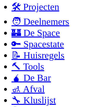
🛠 Projecten
🧑 Deelnemers
🏰 De Space
🔑 Spacestate
📝 Huisregels
🔨 Tools
🧉 De Bar
🚮 Afval
🔧 Kluslijst