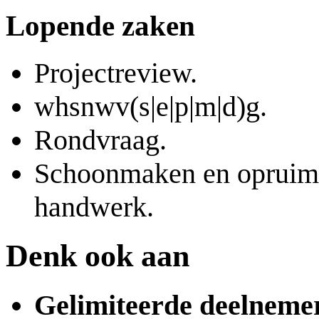
Lopende zaken
Projectreview.
whsnwv(s|e|p|m|d)g.
Rondvraag.
Schoonmaken en oprui
handwerk.
Denk ook aan
Gelimiteerde deelnemer