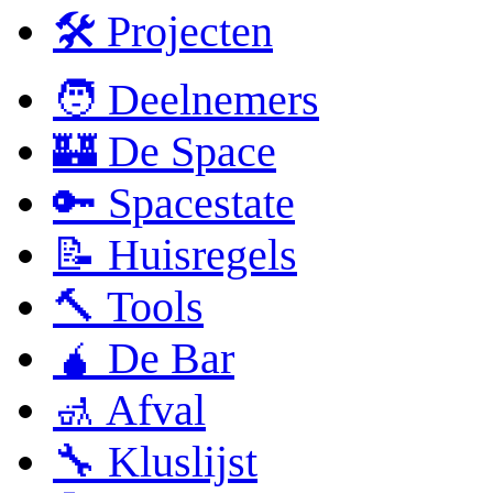
🛠 Projecten
🧑 Deelnemers
🏰 De Space
🔑 Spacestate
📝 Huisregels
🔨 Tools
🧉 De Bar
🚮 Afval
🔧 Kluslijst