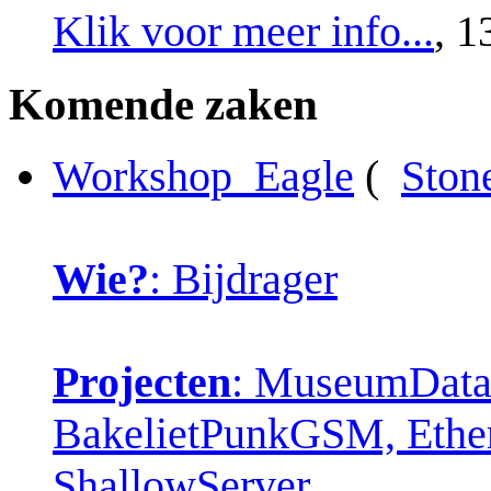
Klik voor meer info...
, 1
Komende zaken
Workshop_Eagle
(
Ston
Wie?
: Bijdrager
Projecten
: MuseumDatab
BakelietPunkGSM, Ether
ShallowServer