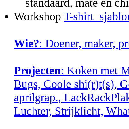
standaard, mate en chil
Workshop
T-shirt_sjabl
Wie?
: Doener, maker, pr
Projecten
: Koken met Ma
Bugs, Coole shi(r)t(s), 
aprilgrap., LackRackPla
Luchter, Strijklicht, W