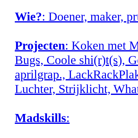
Wie?
: Doener, maker, pr
Projecten
: Koken met Ma
Bugs, Coole shi(r)t(s), 
aprilgrap., LackRackPla
Luchter, Strijklicht, W
Madskills
: