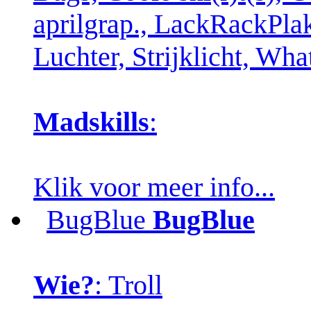
aprilgrap., LackRackPla
Luchter, Strijklicht, W
Madskills
:
Klik voor meer info...
BugBlue
BugBlue
Wie?
: Troll