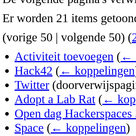
Er worden 21 items getoon
(
vorige 50
|
volgende 50
) (
Activiteit toevoegen
(
← 
Hack42
(
← koppelingen
Twitter
(doorverwijspag
Adopt a Lab Rat
(
← kop
Open dag Hackerspaces 
Space
(
← koppelingen
)