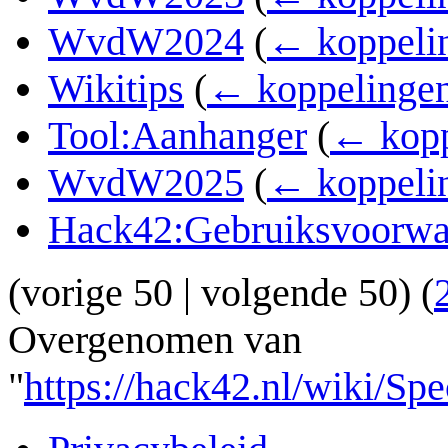
WvdW2024
(
← koppeli
Wikitips
(
← koppelinge
Tool:Aanhanger
(
← kopp
WvdW2025
(
← koppeli
Hack42:Gebruiksvoorwa
(
vorige 50
|
volgende 50
) (
Overgenomen van
"
https://hack42.nl/wiki/Sp