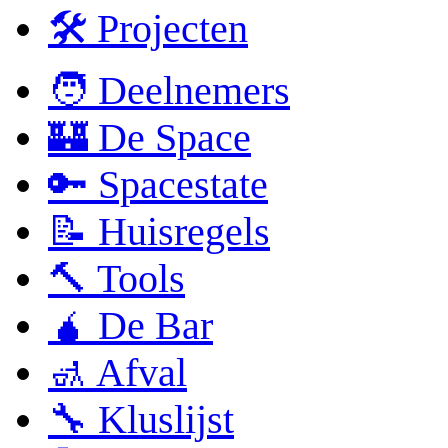
🛠 Projecten
🧑 Deelnemers
🏰 De Space
🔑 Spacestate
📝 Huisregels
🔨 Tools
🧉 De Bar
🚮 Afval
🔧 Kluslijst