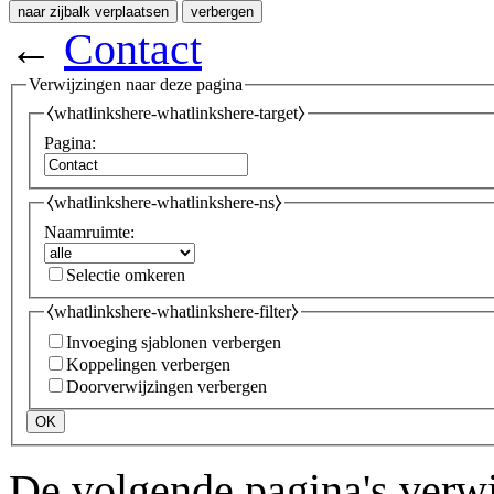
naar zijbalk verplaatsen
verbergen
←
Contact
Verwijzingen naar deze pagina
⧼whatlinkshere-whatlinkshere-target⧽
Pagina:
⧼whatlinkshere-whatlinkshere-ns⧽
Naamruimte:
Selectie omkeren
⧼whatlinkshere-whatlinkshere-filter⧽
Invoeging sjablonen verbergen
Koppelingen verbergen
Doorverwijzingen verbergen
OK
De volgende pagina's verw