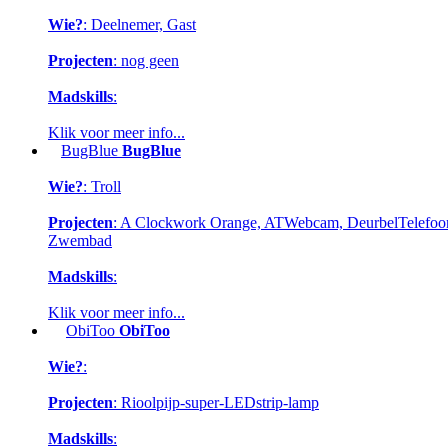
Wie?
: Deelnemer, Gast
Projecten
: nog geen
Madskills
:
Klik voor meer info...
BugBlue
BugBlue
Wie?
: Troll
Projecten
: A Clockwork Orange, ATWebcam, DeurbelTelefoon, 
Zwembad
Madskills
:
Klik voor meer info...
ObiToo
ObiToo
Wie?
:
Projecten
: Rioolpijp-super-LEDstrip-lamp
Madskills
: