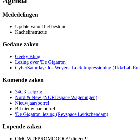
Agenda
Mededelingen
Update vanuit het bestuur
Kachelinstructie
Gedane zaken
Geeky Bling
Lezing over 'De Gigatron'
CyberSaturday: Jos Weyers, Lock Impressioning (TkkrLab En
Komende zaken
34C3 Leipzig
Nurd & New (NURDspace Wageningen)
Nieuwjaarsborrel
Bit nieuwjaarsborrel
'De Gigatron' lezing (Revspace Leidschendam)
Lopende zaken
OMGWTFPROMOOOO!! dingen!!