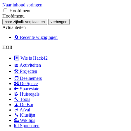
Naar inhoud springen
Hoofdmenu
Hoofdmenu
naar zijbalk verplaatsen
verbergen
Actualiteiten
🔄 Recente wijzigingen
HOI!
#️⃣ Wie is Hack42
📅 Activiteiten
🛠 Projecten
🧑 Deelnemers
🏰 De Space
🔑 Spacestate
📝 Huisregels
🔨 Tools
🧉 De Bar
🚮 Afval
🔧 Kluslijst
💁 Wikitips
💶 Sponsoren