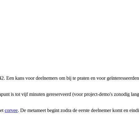
42. Een kans voor deelnemers om bij te praten en voor geïnteresseerde
unt is tot vijf minuten gereserveerd (voor project-demo's zonodig lan
het
corvee
. De metameet begint zodra de eerste deelnemer komt en eindi