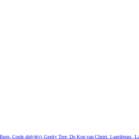
ugs, Coole shi(r)t(s), Geeky Tree, De Kop van Chriet. 1-aprilgrap., L