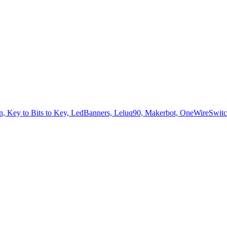
Key to Bits to Key, LedBanners, Leluq90, Makerbot, OneWireSwitch, S