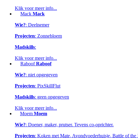
Klik voor meer info...
Mack
Mack
Wie?
: Deelnemer
Projecten
: Zonnebloem
Madskills
:
Klik voor meer info...
Raboof
Raboof
Wie?
: niet opgegeven
Projecten
: PixSkillFlut
Madskills
: geen opgegeven
Klik voor meer info...
Moem
Moem
Wie?
: Doener, maker, prutser. Tevens co-oprichter.
Projecten
: Koken met Mate, Avondvoederhuisje, Battle of the B