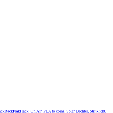
ackRackPlakHack, On Air, PLA to coins, Solar Luchter, Strijklicht,