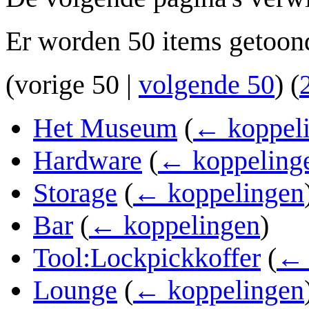
Er worden 50 items getoon
(
vorige 50
|
volgende 50
) (
Het Museum
(
← koppel
Hardware
(
← koppeling
Storage
(
← koppelingen
Bar
(
← koppelingen
)
Tool:Lockpickkoffer
(
← 
Lounge
(
← koppelingen