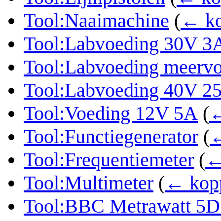
Tool:Naaimachine
(
← ko
Tool:Labvoeding 30V 3
Tool:Labvoeding meerv
Tool:Labvoeding 40V 2
Tool:Voeding 12V 5A
(
←
Tool:Functiegenerator
(
←
Tool:Frequentiemeter
(
←
Tool:Multimeter
(
← kop
Tool:BBC Metrawatt 5D