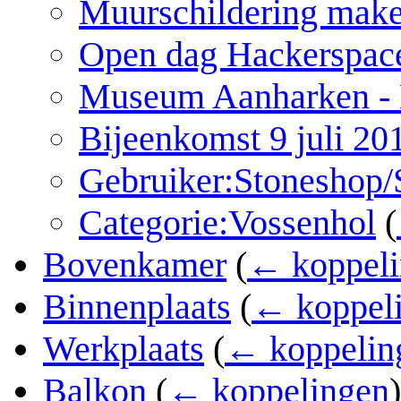
Muurschildering mak
Open dag Hackerspace
Museum Aanharken - 
Bijeenkomst 9 juli 20
Gebruiker:Stoneshop
Categorie:Vossenhol
(
Bovenkamer
(
← koppeli
Binnenplaats
(
← koppel
Werkplaats
(
← koppelin
Balkon
(
← koppelingen
)