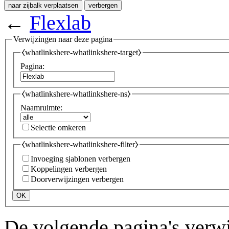
naar zijbalk verplaatsen
verbergen
←
Flexlab
Verwijzingen naar deze pagina
⧼whatlinkshere-whatlinkshere-target⧽
Pagina:
⧼whatlinkshere-whatlinkshere-ns⧽
Naamruimte:
Selectie omkeren
⧼whatlinkshere-whatlinkshere-filter⧽
Invoeging sjablonen verbergen
Koppelingen verbergen
Doorverwijzingen verbergen
OK
De volgende pagina's verw