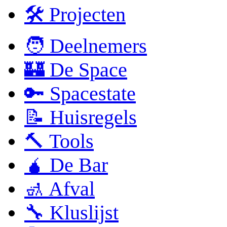
🛠 Projecten
🧑 Deelnemers
🏰 De Space
🔑 Spacestate
📝 Huisregels
🔨 Tools
🧉 De Bar
🚮 Afval
🔧 Kluslijst