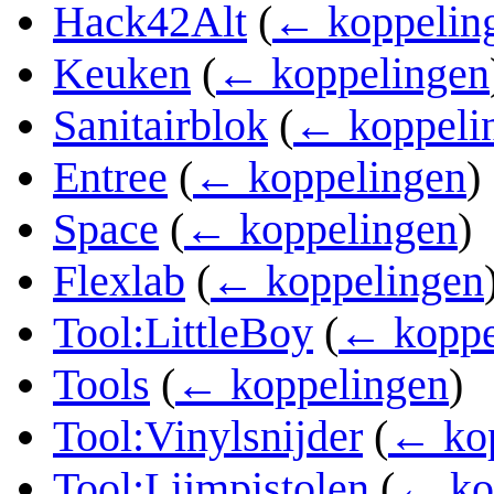
Hack42Alt
(
← koppelin
Keuken
(
← koppelingen
Sanitairblok
(
← koppeli
Entree
(
← koppelingen
)
Space
(
← koppelingen
)
Flexlab
(
← koppelingen
Tool:LittleBoy
(
← koppe
Tools
(
← koppelingen
)
Tool:Vinylsnijder
(
← kop
Tool:Lijmpistolen
(
← ko